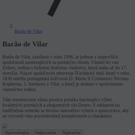
Barão de Vilar
Barão de Vilar
Barão de Vilar, založená v roku 1996, je jednou z najnovších
spoločností zaoberajúcich sa portským vínom. Vlastní ho van
Zellers, rodina s bohatou históriou vinárstva, ktorá siaha až do 17.
storočia. Názov spoločnosti obnovuje šľachtický titul, ktorý v roku
1836 udelila portugalská kráľovná D. Maria II Cristianovi Nicolau
Kopkemu, 1. barónovi z Vilar, a ktorý je dodnes v oprávnenom
vlastníctve rodiny.
Táto renomovaná vínna pivnica ponúka fascinujúci výber
kvalitných portských a elegantných vín Douro. S oddanosťou
tradičnému remeslu sa hrozno starostlivo vyberá a spracováva, aby
sa vytvorili vína pozoruhodnej komplexnosti a charakteru.
Najvhodnejšie
Najlacnejšie
Najdrahšie