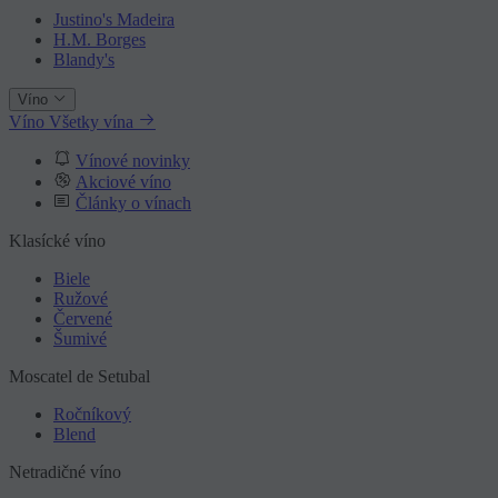
Justino's Madeira
H.M. Borges
Blandy's
Víno
Víno
Všetky vína
Vínové novinky
Akciové víno
Články o vínach
Klasícké víno
Biele
Ružové
Červené
Šumivé
Moscatel de Setubal
Ročníkový
Blend
Netradičné víno