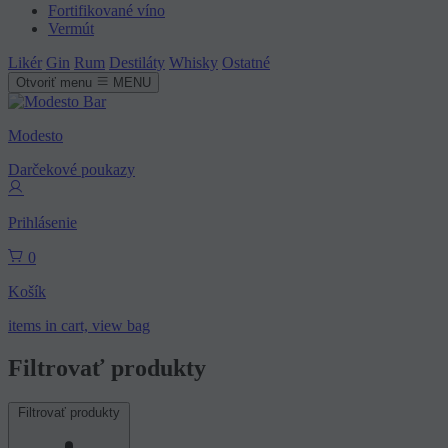
Fortifikované víno
Vermút
Likér
Gin
Rum
Destiláty
Whisky
Ostatné
Otvoriť menu
MENU
Modesto
Darčekové poukazy
Prihlásenie
0
Košík
items in cart, view bag
Filtrovať produkty
Filtrovať produkty