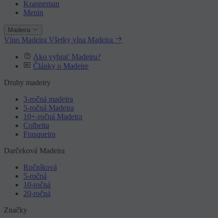
Kranneman
Menin
Madeira
Víno Madeira
Všetky vína Madeira
Ako vybrať Madeiru?
Články o Madeire
Druhy madeiry
3-ročná madeira
5-ročná Madeira
10+-ročná Madeira
Colheita
Frasqueira
Darčeková Madeira
Ročníková
5-ročná
10-ročná
20-ročná
Značky