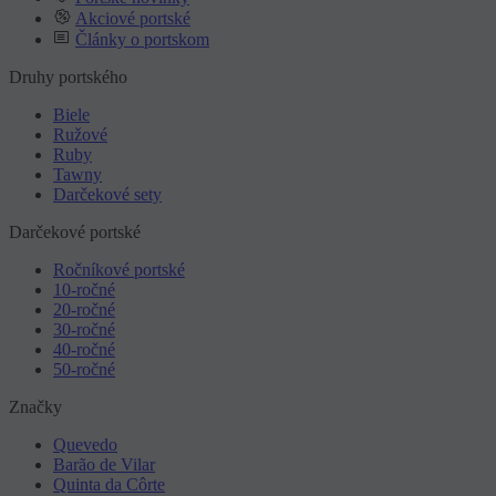
Akciové portské
Články o portskom
Druhy portského
Biele
Ružové
Ruby
Tawny
Darčekové sety
Darčekové portské
Ročníkové portské
10-ročné
20-ročné
30-ročné
40-ročné
50-ročné
Značky
Quevedo
Barão de Vilar
Quinta da Côrte