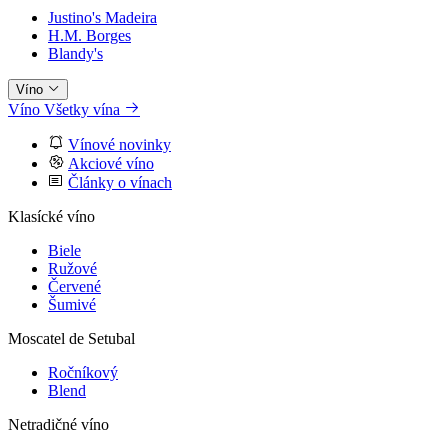
Justino's Madeira
H.M. Borges
Blandy's
Víno
Víno
Všetky vína
Vínové novinky
Akciové víno
Články o vínach
Klasícké víno
Biele
Ružové
Červené
Šumivé
Moscatel de Setubal
Ročníkový
Blend
Netradičné víno