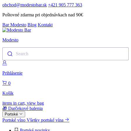
obchod@modestobar.sk
+421 905 777 363
Poštovné zdarma pri objednávkach nad 90€
Bar Modesto
Blog
Kontakt
Modesto
Search
Prihlásenie
0
Košík
items in cart, view bag
🎁 Darčekové balenia
Portské
Portské víno
Všetky portské vína
Portské novinky