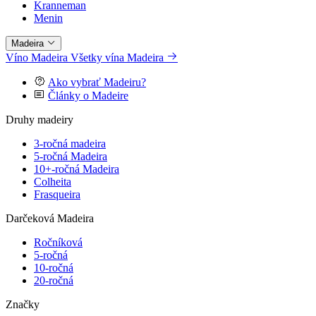
Kranneman
Menin
Madeira
Víno Madeira
Všetky vína Madeira
Ako vybrať Madeiru?
Články o Madeire
Druhy madeiry
3-ročná madeira
5-ročná Madeira
10+-ročná Madeira
Colheita
Frasqueira
Darčeková Madeira
Ročníková
5-ročná
10-ročná
20-ročná
Značky