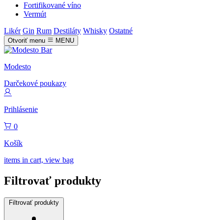
Fortifikované víno
Vermút
Likér
Gin
Rum
Destiláty
Whisky
Ostatné
Otvoriť menu
MENU
Modesto
Darčekové poukazy
Prihlásenie
0
Košík
items in cart, view bag
Filtrovať produkty
Filtrovať produkty