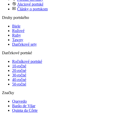
Akciové portské
Články o portskom
Druhy portského
Biele
Ružové
Ruby
Tawny
Darčekové sety
Darčekové portské
Ročníkové portské
10-ročné
20-ročné
30-ročné
40-ročné
50-ročné
Značky
Quevedo
Barão de Vilar
Quinta da Côrte