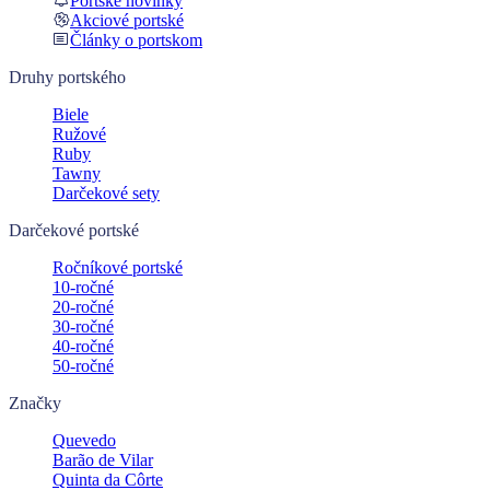
Portské novinky
Akciové portské
Články o portskom
Druhy portského
Biele
Ružové
Ruby
Tawny
Darčekové sety
Darčekové portské
Ročníkové portské
10-ročné
20-ročné
30-ročné
40-ročné
50-ročné
Značky
Quevedo
Barão de Vilar
Quinta da Côrte