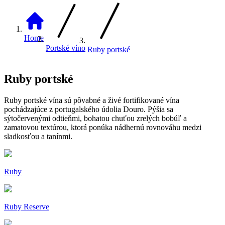
Home
Portské víno
Ruby portské
Ruby portské
Ruby portské vína sú pôvabné a živé fortifikované vína
pochádzajúce z portugalského údolia Douro. Pýšia sa
sýtočervenými odtieňmi, bohatou chuťou zrelých bobúľ a
zamatovou textúrou, ktorá ponúka nádhernú rovnováhu medzi
sladkosťou a tanínmi.
Ruby
Ruby Reserve