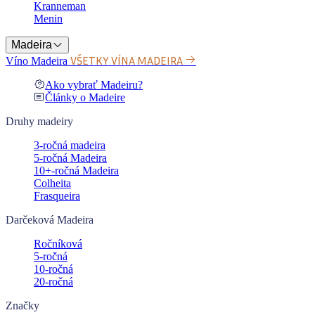
Kranneman
Menin
Madeira
VŠETKY VÍNA MADEIRA
Víno Madeira
Ako vybrať Madeiru?
Články o Madeire
Druhy madeiry
3-ročná madeira
5-ročná Madeira
10+-ročná Madeira
Colheita
Frasqueira
Darčeková Madeira
Ročníková
5-ročná
10-ročná
20-ročná
Značky