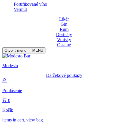
Fortifikované víno
Vermút
Likér
Gin
Rum
Destiláty
Whisky
Ostatné
Otvoriť menu
MENU
Modesto
Darčekové poukazy
Prihlásenie
0
Košík
items in cart, view bag