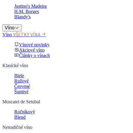
Justino's Madeira
H.M. Borges
Blandy's
Víno
VŠETKY VÍNA
Víno
Vínové novinky
Akciové víno
Články o vínach
Klasícké víno
Biele
Ružové
Červené
Šumivé
Moscatel de Setubal
Ročníkový
Blend
Netradičné víno