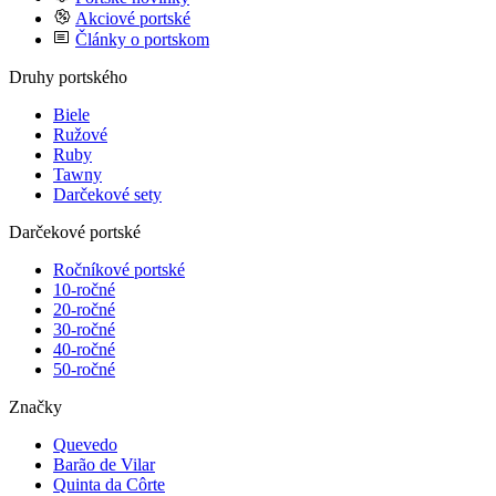
Akciové portské
Články o portskom
Druhy portského
Biele
Ružové
Ruby
Tawny
Darčekové sety
Darčekové portské
Ročníkové portské
10-ročné
20-ročné
30-ročné
40-ročné
50-ročné
Značky
Quevedo
Barão de Vilar
Quinta da Côrte