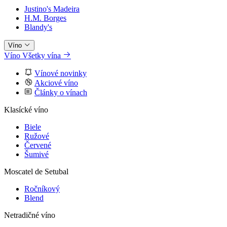
Justino's Madeira
H.M. Borges
Blandy's
Víno
Víno
Všetky vína
Vínové novinky
Akciové víno
Články o vínach
Klasícké víno
Biele
Ružové
Červené
Šumivé
Moscatel de Setubal
Ročníkový
Blend
Netradičné víno