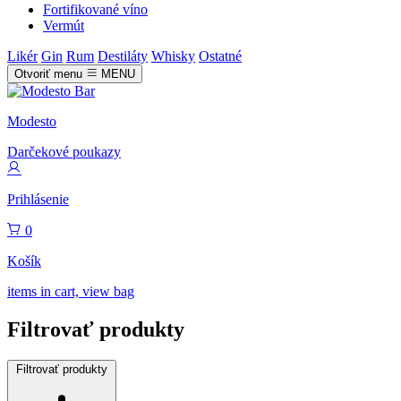
Fortifikované víno
Vermút
Likér
Gin
Rum
Destiláty
Whisky
Ostatné
Otvoriť menu
MENU
Modesto
Darčekové poukazy
Prihlásenie
0
Košík
items in cart, view bag
Filtrovať produkty
Filtrovať produkty