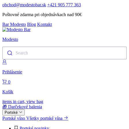
obchod@modestobar.sk
+421 905 777 363
Poštovné zdarma pri objednávkach nad 90€
Bar Modesto
Blog
Kontakt
Modesto
Search
Prihlásenie
0
Košík
items in cart, view bag
🎁 Darčekové balenia
Portské
Portské víno
Všetky portské vína
Portské novinky