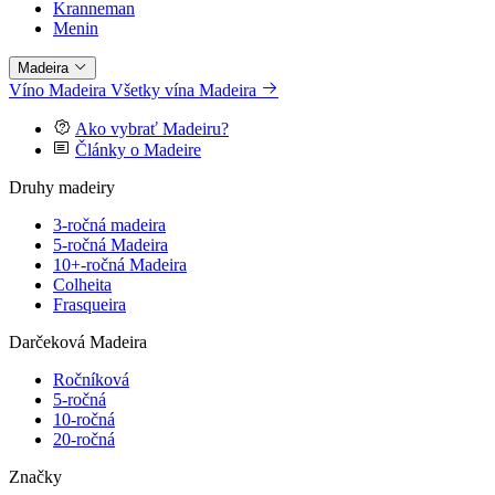
Kranneman
Menin
Madeira
Víno Madeira
Všetky vína Madeira
Ako vybrať Madeiru?
Články o Madeire
Druhy madeiry
3-ročná madeira
5-ročná Madeira
10+-ročná Madeira
Colheita
Frasqueira
Darčeková Madeira
Ročníková
5-ročná
10-ročná
20-ročná
Značky