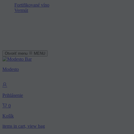
Fortifikované víno
Vermút
Otvoriť menu
MENU
Modesto
Prihlásenie
0
Košík
items in cart, view bag