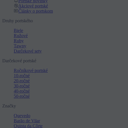
Portské novinky
Akciové portské
Články o portskom
Druhy portského
Biele
Ružové
Ruby
Tawny
Darčekové sety
Darčekové portské
Ročníkové portské
10-ročné
20-ročné
30-ročné
40-ročné
50-ročné
Značky
Quevedo
Barão de Vilar
Quinta da Côrte