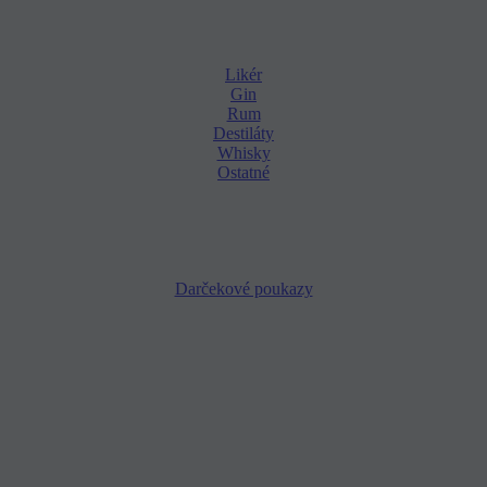
Likér
Gin
Rum
Destiláty
Whisky
Ostatné
Darčekové poukazy