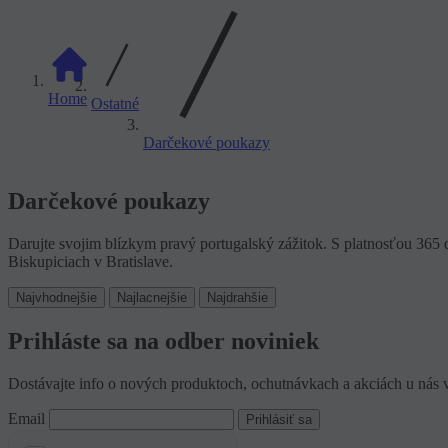
Home
Ostatné
Darčekové poukazy
Darčekové poukazy
Darujte svojim blízkym pravý portugalský zážitok. S platnosťou 365
Biskupiciach v Bratislave.
Najvhodnejšie
Najlacnejšie
Najdrahšie
Prihláste sa na odber noviniek
Dostávajte info o nových produktoch, ochutnávkach a akciách u nás 
Email
Prihlásiť sa