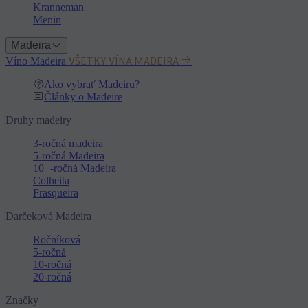
Kranneman
Menin
Madeira
VŠETKY VÍNA MADEIRA
Víno Madeira
Ako vybrať Madeiru?
Články o Madeire
Druhy madeiry
3-ročná madeira
5-ročná Madeira
10+-ročná Madeira
Colheita
Frasqueira
Darčeková Madeira
Ročníková
5-ročná
10-ročná
20-ročná
Značky