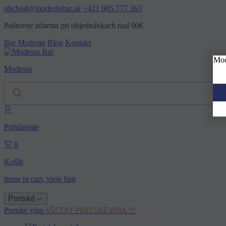
obchod@modestobar.sk
+421 905 777 363
Poštovné zdarma pri objednávkach nad 90€
Bar Modesto
Blog
Kontakt
Mod
Modesto
Prihlásenie
0
Košík
items in cart, view bag
Portské
VŠETKY PORTSKÉ VÍNA
Portské víno