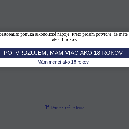
estobar.sk ponúka alkoholické nápoje. Preto prosím potvrďte, že máte 
ako 18 rokov.
POTVRDZUJEM, MÁM VIAC AKO 18 ROKOV
Mám menej ako 18 rokov
🎁 Darčekové balenia