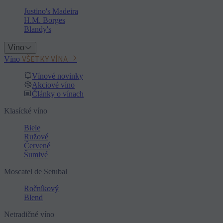
Justino's Madeira
H.M. Borges
Blandy's
Víno
VŠETKY VÍNA
Víno
Vínové novinky
Akciové víno
Články o vínach
Klasícké víno
Biele
Ružové
Červené
Šumivé
Moscatel de Setubal
Ročníkový
Blend
Netradičné víno