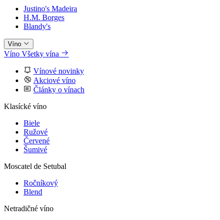
Justino's Madeira
H.M. Borges
Blandy's
Víno
Víno
Všetky vína
Vínové novinky
Akciové víno
Články o vínach
Klasícké víno
Biele
Ružové
Červené
Šumivé
Moscatel de Setubal
Ročníkový
Blend
Netradičné víno