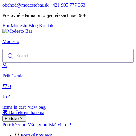
obchod@modestobar.sk
+421 905 777 363
Poštovné zdarma pri objednávkach nad 90€
Bar Modesto
Blog
Kontakt
Modesto
Search
Prihlásenie
0
Košík
items in cart, view bag
🎁 Darčekové balenia
Portské
Portské víno
Všetky portské vína
Portské novinky