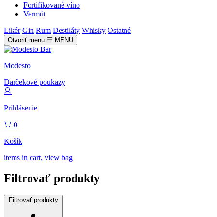
Fortifikované víno
Vermút
Likér
Gin
Rum
Destiláty
Whisky
Ostatné
Otvoriť menu
MENU
Modesto
Darčekové poukazy
Prihlásenie
0
Košík
items in cart, view bag
Filtrovať produkty
Filtrovať produkty