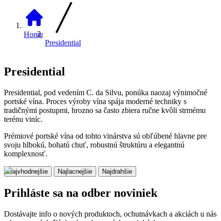
Home
Presidential
Presidential
Presidential, pod vedením C. da Silvu, ponúka naozaj výnimočné
portské vína. Proces výroby vína spája moderné techniky s
tradičnými postupmi, hrozno sa často zbiera ručne kvôli strmému
terénu viníc.
Prémiové portské vína od tohto vinárstva sú obľúbené hlavne pre
svoju hlbokú, bohatú chuť, robustnú štruktúru a elegantnú
komplexnosť.
Najvhodnejšie
Najlacnejšie
Najdrahšie
Prihláste sa na odber noviniek
Dostávajte info o nových produktoch, ochutnávkach a akciách u nás