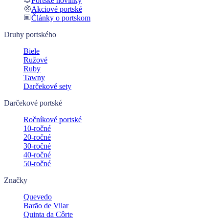
Portské novinky
Akciové portské
Články o portskom
Druhy portského
Biele
Ružové
Ruby
Tawny
Darčekové sety
Darčekové portské
Ročníkové portské
10-ročné
20-ročné
30-ročné
40-ročné
50-ročné
Značky
Quevedo
Barão de Vilar
Quinta da Côrte