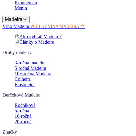
Kranneman
Menin
Madeira
VŠETKY VÍNA MADEIRA
Víno Madeira
Ako vybrať Madeiru?
Články o Madeire
Druhy madeiry
3-ročná madeira
5-ročná Madeira
10+-ročná Madeira
Colheita
Frasqueira
Darčeková Madeira
Ročníková
5-ročná
10-ročná
20-ročná
Značky