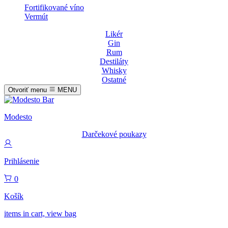
Fortifikované víno
Vermút
Likér
Gin
Rum
Destiláty
Whisky
Ostatné
Otvoriť menu
MENU
Modesto
Darčekové poukazy
Prihlásenie
0
Košík
items in cart, view bag