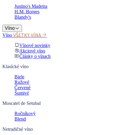
Justino's Madeira
H.M. Borges
Blandy's
Víno
VŠETKY VÍNA
Víno
Vínové novinky
Akciové víno
Články o vínach
Klasícké víno
Biele
Ružové
Červené
Šumivé
Moscatel de Setubal
Ročníkový
Blend
Netradičné víno