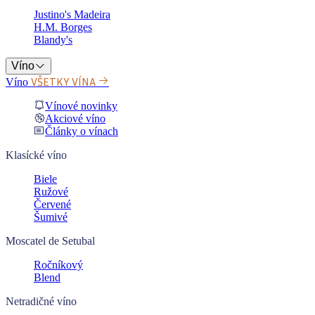
Justino's Madeira
H.M. Borges
Blandy's
Víno
VŠETKY VÍNA
Víno
Vínové novinky
Akciové víno
Články o vínach
Klasícké víno
Biele
Ružové
Červené
Šumivé
Moscatel de Setubal
Ročníkový
Blend
Netradičné víno