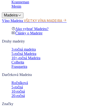
Kranneman
Menin
Madeira
VŠETKY VÍNA MADEIRA
Víno Madeira
Ako vybrať Madeiru?
Články o Madeire
Druhy madeiry
3-ročná madeira
5-ročná Madeira
10+-ročná Madeira
Colheita
Frasqueira
Darčeková Madeira
Ročníková
5-ročná
10-ročná
20-ročná
Značky