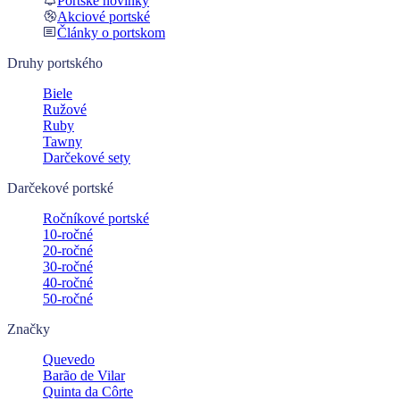
Portské novinky
Akciové portské
Články o portskom
Druhy portského
Biele
Ružové
Ruby
Tawny
Darčekové sety
Darčekové portské
Ročníkové portské
10-ročné
20-ročné
30-ročné
40-ročné
50-ročné
Značky
Quevedo
Barão de Vilar
Quinta da Côrte