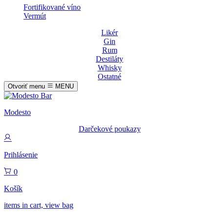
Fortifikované víno
Vermút
Likér
Gin
Rum
Destiláty
Whisky
Ostatné
Otvoriť menu
MENU
Modesto
Darčekové poukazy
Prihlásenie
0
Košík
items in cart, view bag